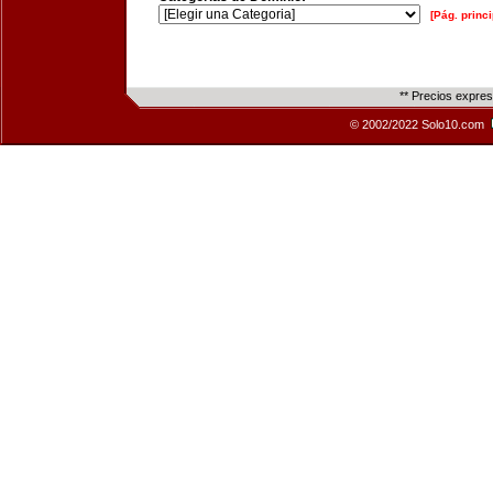
[Pág. princi
** Precios expre
© 2002/2022 Solo10.com