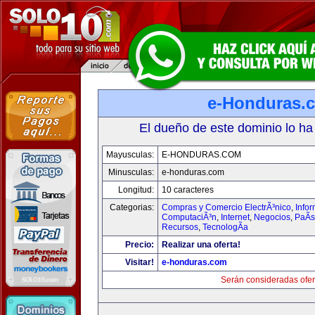
e-Honduras.
El dueño de este dominio lo ha
Mayusculas:
E-HONDURAS.COM
Minusculas:
e-honduras.com
Longitud:
10 caracteres
Categorias:
Compras y Comercio ElectrÃ³nico
,
Infor
ComputaciÃ³n
,
Internet
,
Negocios
,
PaÃ­
Recursos
,
TecnologÃ­a
Precio:
Realizar una oferta!
Visitar!
e-honduras.com
Serán consideradas ofer