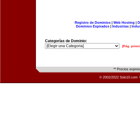
Registro de Dominios
|
Web Hosting
|
D
Dominios Expirados
|
Industrias
|
Indu
Categorías de Dominio:
[Pág. princi
** Precios expre
© 2002/2022 Solo10.com