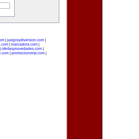
com
|
juegosydiversion.com
|
s.com
|
marcadora.com
|
|
ofertasynovedades.com
|
n.com
|
promocionviral.com
|