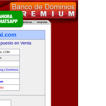
al.com
 puesto en Venta
L.COM
m
ng y Dominios
om
tas