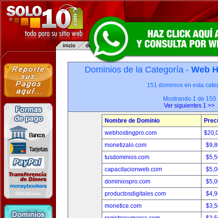
Dominios de la Categoría -
Web H
151 dominios en esta categ
Mostrando 1 de 150
Ver siguientes 1 >>
Nombre de Dominio
Prec
webhostingpro.com
$20,
monetizalo.com
$9,
tusdominios.com
$5,
capacitacionweb.com
$5,
dominiospro.com
$5,
productosdigitales.com
$4,
monetice.com
$3,