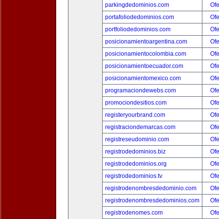
parkingdedominios.com
Ofe
portafoliodedominios.com
Ofe
portfoliodedominios.com
Ofe
posicionamientoargentina.com
Ofe
posicionamientocolombia.com
Ofe
posicionamientoecuador.com
Ofe
posicionamientomexico.com
Ofe
programaciondewebs.com
Ofe
promociondesitios.com
Ofe
registeryourbrand.com
Ofe
registraciondemarcas.com
Ofe
registreseudominio.com
Ofe
registrodedominios.biz
Ofe
registrodedominios.org
Ofe
registrodedominios.tv
Ofe
registrodenombresdedominio.com
Ofe
registrodenombresdedominios.com
Ofe
registrodenomes.com
Ofe