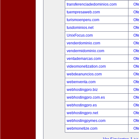
transferenciadedominios.com
Ofe
tuempresaweb.com
Ofe
turismoenperu.com
Ofe
tusdominios.net
Ofe
UnixFocus.com
Ofe
venderdominio.com
Ofe
vendermidominio.com
Ofe
ventademarcas.com
Ofe
videomonetization.com
Ofe
webdeanuncios.com
Ofe
webenventa.com
Ofe
webhostingpro.biz
Ofe
webhostingpro.com.es
Ofe
webhostingpro.es
Ofe
webhostingpro.net
Ofe
webhostingpymes.com
Ofe
webmonetize.com
Ofe